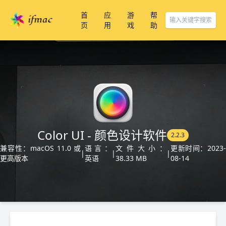
首
应
游
帮
页
用
戏
助
Color UI - 颜色设计软件
2.2.3
兼容性：macOS 11.0 或
语言：
文件大小：
更新时间：2023
|
|
|
更高版本
英语
38.33 MB
08-14