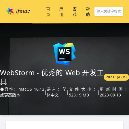
首
应
游
帮
页
用
戏
助
WebStorm - 优秀的 Web 开发工
2023.1(ARM)
具
兼容性：macOS 10.13
语言：简
文件大小：
更新时间
|
|
|
或更高版本
体中文
523.19 MB
2023-08-13