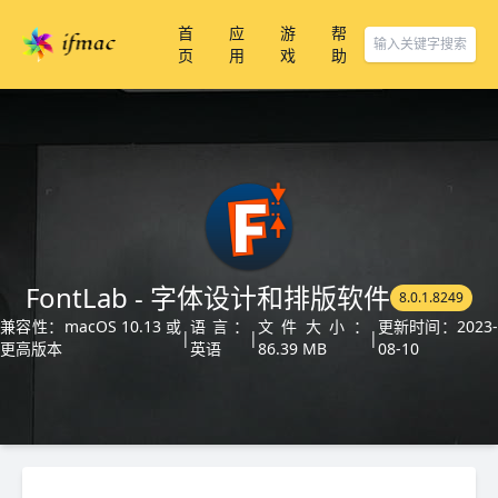
首
应
游
帮
页
用
戏
助
FontLab - 字体设计和排版软件
8.0.1.8249
兼容性：macOS 10.13 或
语言：
文件大小：
更新时间：2023-
|
|
|
更高版本
英语
86.39 MB
08-10