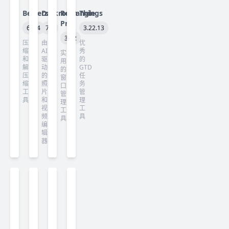
Betterzip
Darkroom
Rectangle
Things
Pro
6.0.4
7.3
3.22.13
3.82
压
由
优
缩
AI
秀
实
和
驱
的
用
解
动
GTD
的
压
的
任
窗
缩
照
务
口
工
片
管
管
具
和
理
理
视
工
工
频
具
具
编
辑
器