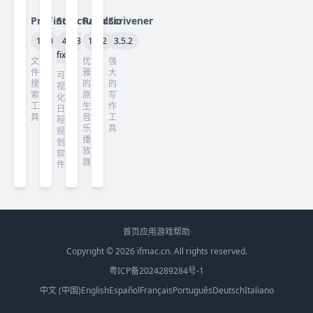
ProFind
Structured
Radiccio
Scrivener
1.40
4.5.3
1.4.2
3.5.2
fix
文
优
强
件
雅
大
可
搜
的
的
视
索
原
写
化
工
生
作
日
具
音
工
程
乐
具
规
播
划
放
软
器
件
首页
应用
游戏
帮助
Copyright © 2026
ifmac.cn
. All rights reserved.
粤ICP备2024289284号-1
中文 (中国)
English
Español
Français
Português
Deutsch
Italiano