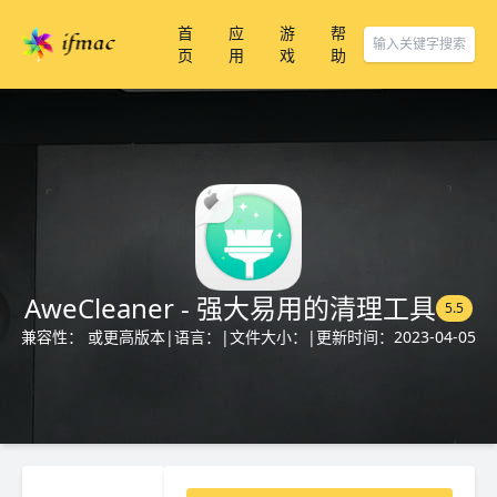
首
应
游
帮
页
用
戏
助
AweCleaner - 强大易用的清理工具
5.5
兼容性： 或更高版本
|
语言：
|
文件大小：
|
更新时间：2023-04-05