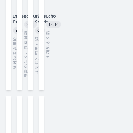
Infuse
LookAway
Little
Echo
Pro
Snitch
2.3.0
1.0.16
8.5
6.5
屏
媒
幕
体
全
强
健
播
能
大
康
放
视
的
与
历
频
防
休
史
播
火
息
放
墙
提
器
软
醒
件
助
手