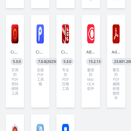
Cisdem PDF Password Remover
Cisdem PDFMaster
Cisdem PDF Compressor
ABBYY FineReader PDF
Adobe Acrobat Pro DC
5.3.0
7.0.0(2025060900)
5.3.0
15.2.13
23.001.20
实用
全能
专业
最佳
著名
的
PDF
的
的
的
PDF
工具
PDF
Mac
PDF
密码
箱
压缩
OCR
编辑
移除
工具
软件
和管
工具
理软
件