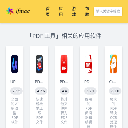
首
应
游
帮
页
用
戏
助
「PDF 工具」相关的应用软件
UPDF
PDF Squeezer
PDFify
PDF Reader Pro
Cisdem PDF Converter OCR
2.5.5
4.7.6
4.4
5.2.1
8.2.0
全面
快速
将其
好用
强大
的 AI
轻松
他文
的
的
驱动
地压
件创
PDF
PDF
型
缩
转为
阅读
转换
PDF
PDF
PDF
器和
OCR
软件
文件
文件
编辑
处理
器
软件