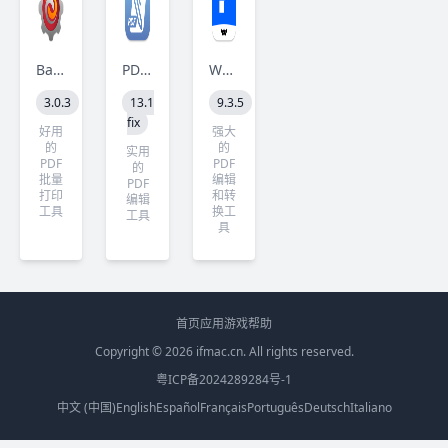
BatchOutput PDF
PDFpenPro
Wondershare PDFelement Pro
3.0.3
13.1
9.3.5
fix
好用
强大
的
的
实用
PDF
PDF
的
批量
编辑
PDF
打印
和转
编辑
工具
换工
工具
具
首页
应用
游戏
帮助
Copyright © 2026
ifmac.cn
. All rights reserved.
粤ICP备2024289284号-1
中文 (中国)
English
Español
Français
Português
Deutsch
Italiano