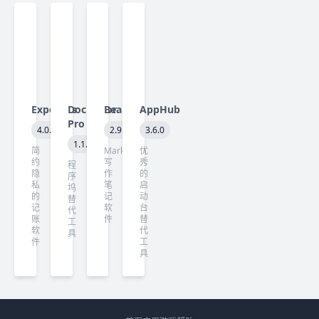
Expenses
DockDoor
Bear
AppHub
Pro
4.0.26
2.9.3
3.6.0
1.1.4
简
Markdown
优
约
写
秀
程
隐
作
的
序
私
笔
启
坞
的
记
动
替
记
软
台
代
账
件
替
工
软
代
具
件
工
具