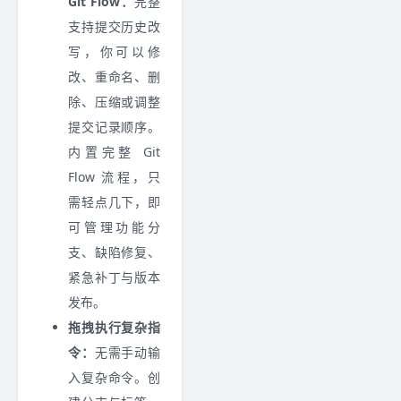
Git Flow：
完整
支持提交历史改
写，你可以修
改、重命名、删
除、压缩或调整
提交记录顺序。
内置完整 Git
Flow 流程，只
需轻点几下，即
可管理功能分
支、缺陷修复、
紧急补丁与版本
发布。
拖拽执行复杂指
令：
无需手动输
入复杂命令。创