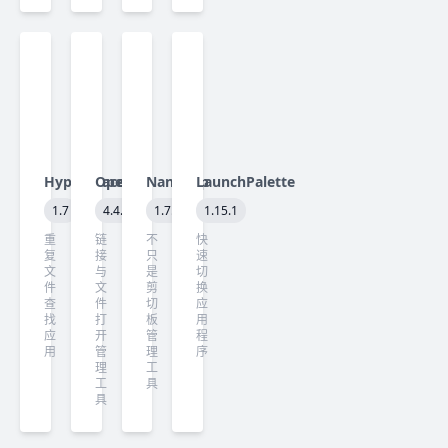
Hyperspace
OpenIn
NanoClip
LaunchPalette
1.7
4.4.1
1.7.4
1.15.1
重
链
不
快
复
接
只
速
文
与
是
切
件
文
剪
换
查
件
切
应
找
打
板
用
应
开
管
程
用
管
理
序
理
工
工
具
具