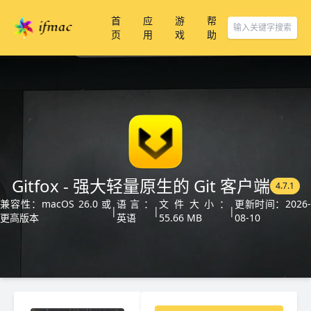
首
应
游
帮
页
用
戏
助
Gitfox - 强大轻量原生的 Git 客户端
4.7.1
兼容性：macOS 26.0 或
语言：
文件大小：
更新时间：2026
|
|
|
更高版本
英语
55.66 MB
08-10