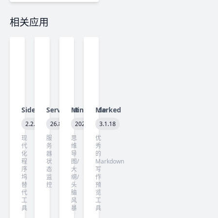
相关应用
Sidebar
ServerCat
MindNode
Marked
2.2.2
26.8.0
2026.4.2
3.1.18
现
服
思
优
代
务
维
秀
化
器
导
的
程
状
图/
Markdown
序
态
大
写
坞
监
纲/
作
替
控
头
预
代
脑
览
工
风
工
具
暴
具