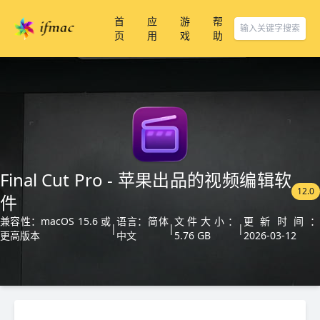
首
应
游
帮
页
用
戏
助
Final Cut Pro - 苹果出品的视频编辑软
12.0
件
兼容性：macOS 15.6 或
语言：简体
文件大小：
更新时间：
|
|
|
更高版本
中文
5.76 GB
2026-03-12