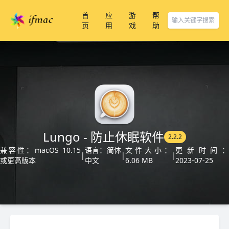
首
应
游
帮
页
用
戏
助
Lungo - 防止休眠软件
2.2.2
兼容性：macOS 10.15
语言：简体
文件大小：
更新时间：
|
|
|
或更高版本
中文
6.06 MB
2023-07-25