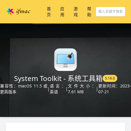
首
应
游
帮
页
用
戏
助
System Toolkit - 系统工具箱
5.16.0
兼容性：macOS 11.5 或
语言：
文件大小：
更新时间：2023-
|
|
|
更高版本
英语
7.61 MB
07-21