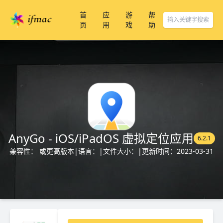
首
应
游
帮
页
用
戏
助
AnyGo - iOS/iPadOS 虚拟定位应用
6.2.1
兼容性： 或更高版本
|
语言：
|
文件大小：
|
更新时间：2023-03-31