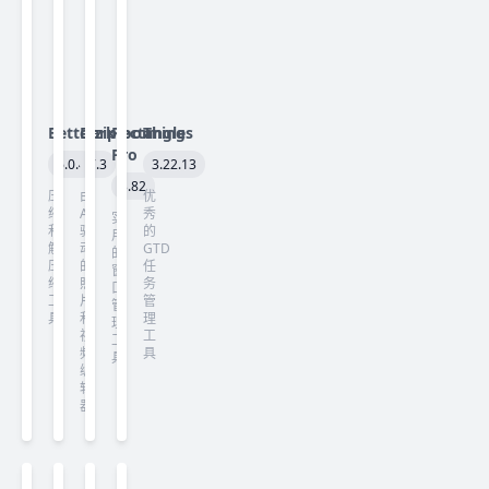
Betterzip
Darkroom
Rectangle
Things
Pro
6.0.4
7.3
3.22.13
3.82
压
由
优
缩
AI
秀
实
和
驱
的
用
解
动
GTD
的
压
的
任
窗
缩
照
务
口
工
片
管
管
具
和
理
理
视
工
工
频
具
具
编
辑
器