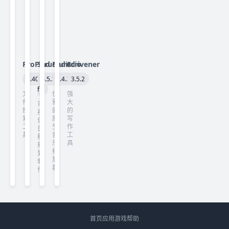
ProFind
Structured
Radiccio
Scrivener
1.40
4.5.3
1.4.2
3.5.2
fix
文
优
强
件
雅
大
可
搜
的
的
视
索
原
写
化
工
生
作
日
具
音
工
程
乐
具
规
播
划
放
软
器
件
首页
应用
游戏
帮助