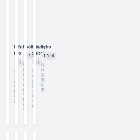
Infuse
LookAway
Little
Echo
Pro
Snitch
2.3.0
1.0.16
8.5
6.5
屏
媒
幕
体
全
强
健
播
能
大
康
放
视
的
与
历
频
防
休
史
播
火
息
放
墙
提
器
软
醒
件
助
手