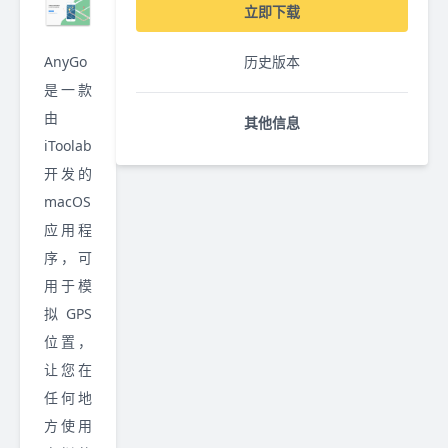
立即下载
AnyGo
历史版本
是一款
由
其他信息
iToolab
开发的
macOS
应用程
序，可
用于模
拟 GPS
位置，
让您在
任何地
方使用