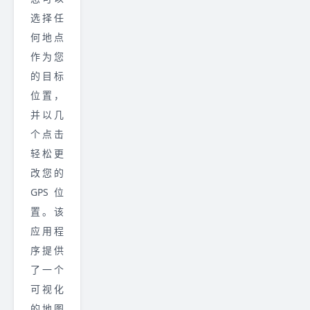
选择任
何地点
作为您
的目标
位置，
并以几
个点击
轻松更
改您的
GPS 位
置。该
应用程
序提供
了一个
可视化
的地图