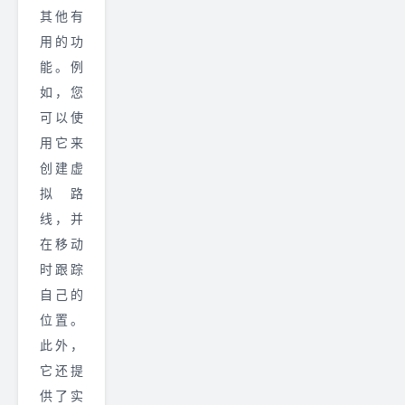
其他有
用的功
能。例
如，您
可以使
用它来
创建虚
拟路
线，并
在移动
时跟踪
自己的
位置。
此外，
它还提
供了实