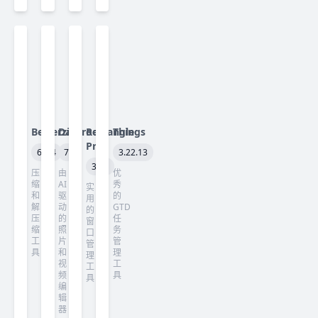
Betterzip
Darkroom
Rectangle
Things
Pro
6.0.4
7.3
3.22.13
3.82
压
由
优
缩
AI
秀
实
和
驱
的
用
解
动
GTD
的
压
的
任
窗
缩
照
务
口
工
片
管
管
具
和
理
理
视
工
工
频
具
具
编
辑
器