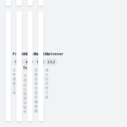
ProFind
Structured
Radiccio
Scrivener
1.40
4.5.3
1.4.2
3.5.2
fix
文
优
强
件
雅
大
可
搜
的
的
视
索
原
写
化
工
生
作
日
具
音
工
程
乐
具
规
播
划
放
软
器
件