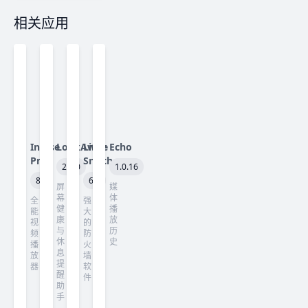
相关应用
Infuse
LookAway
Little
Echo
Pro
Snitch
2.3.0
1.0.16
8.5
6.5
屏
媒
幕
体
全
强
健
播
能
大
康
放
视
的
与
历
频
防
休
史
播
火
息
放
墙
提
器
软
醒
件
助
手