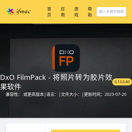
首
应
游
帮
页
用
戏
助
DxO FilmPack - 将照片转为胶片效
6.13.0.40
果软件
兼容性： 或更高版本
|
语言：
|
文件大小：
|
更新时间：2023-07-20