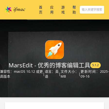
首
应
游
帮
页
用
戏
助
MarsEdit - 优秀的博客编辑工具
5.1.2
兼容性：macOS 10.12 或更
语言：英
文件大小：
更新时间：2025-
|
|
|
高版本
语
MB
09-16