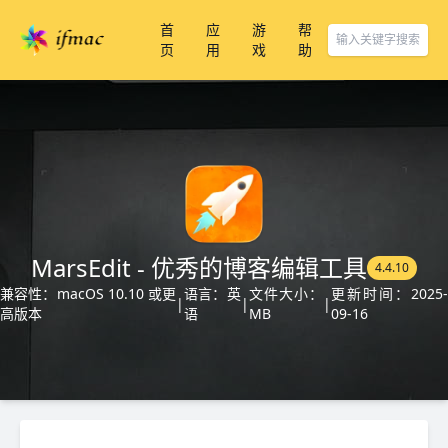
首
应
游
帮
页
用
戏
助
MarsEdit - 优秀的博客编辑工具
4.4.10
兼容性：macOS 10.10 或更
语言：英
文件大小：
更新时间：2025-
|
|
|
高版本
语
MB
09-16