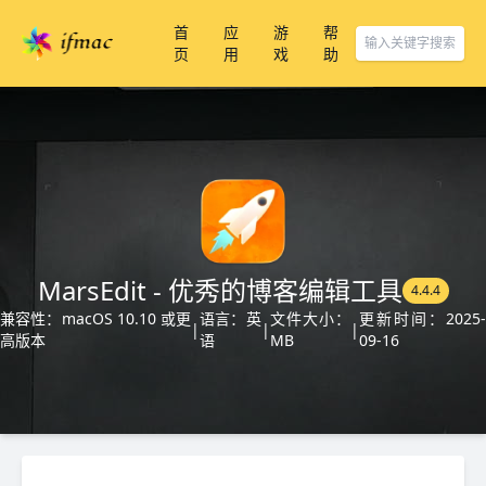
首
应
游
帮
页
用
戏
助
MarsEdit - 优秀的博客编辑工具
4.4.4
兼容性：macOS 10.10 或更
语言：英
文件大小：
更新时间：2025-
|
|
|
高版本
语
MB
09-16