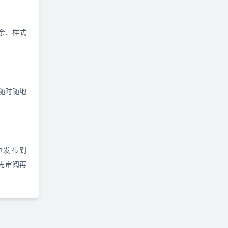
冗余、样式
便随时随地
 中发布到
以先审阅再