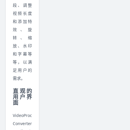
段、调整
视频长度
和添加特
效、旋
转、缩
放、水印
和字幕等
等，以满
足用户的
需求。
直观的
用户界
面
VideoProc
Converter