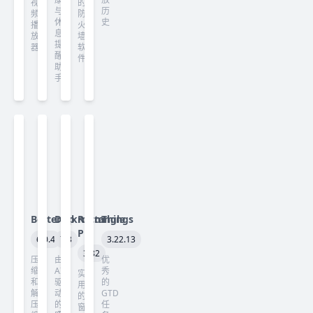
视
的
与
历
频
防
休
史
播
火
息
放
墙
提
器
软
醒
件
助
手
Betterzip
Darkroom
Rectangle
Things
Pro
6.0.4
7.3
3.22.13
3.82
压
由
优
缩
AI
秀
实
和
驱
的
用
解
动
GTD
的
压
的
任
窗