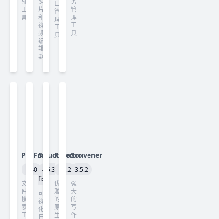
缩
照
务
口
工
片
管
管
具
和
理
理
视
工
工
频
具
具
编
辑
器
ProFind
Structured
Radiccio
Scrivener
1.40
4.5.3
1.4.2
3.5.2
fix
文
优
强
件
雅
大
可
搜
的
的
视
索
原
写
化
工
生
作
日