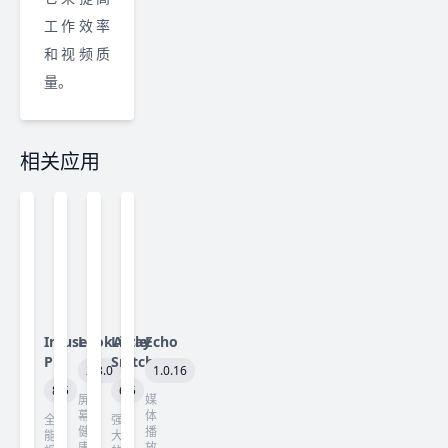
工作效率
和视频质
量。
相关应用
Infuse
LookAway
Little
Echo
Pro
Snitch
2.3.0
1.0.16
8.5
6.5
屏
媒
幕
体
全
强
健
播
能
大
康
放