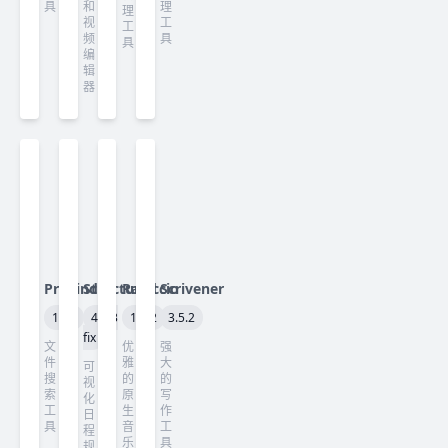
具
和
理
理
视
工
工
频
具
具
编
辑
器
ProFind
Structured
Radiccio
Scrivener
1.40
4.5.3
1.4.2
3.5.2
fix
文
优
强
件
雅
大
可
搜
的
的
视
索
原
写
化
工
生
作
日
具
音
工
程
乐
具
规