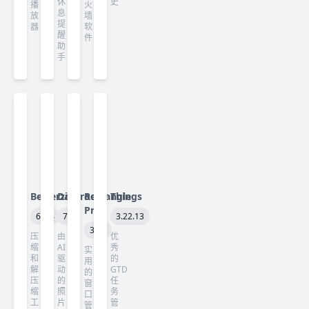
休
史
播
火
息
放
墙
提
器
软
醒
件
助
手
Betterzip
Darkroom
Rectangle
Things
Pro
6.0.4
7.3
3.22.13
3.82
压
由
优
缩
AI
秀
实
和
驱
的
用
解
动
GTD
的
压
的
任
窗
缩
照
务
口
工
片
管
管