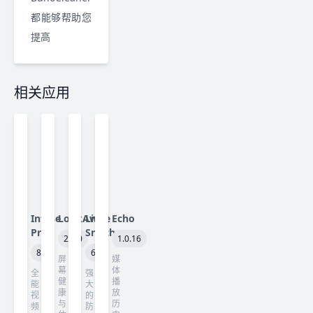
都能够帮助您
提高
相关应用
Infuse
LookAway
Little
Echo
Pro
Snitch
2.3.0
1.0.16
8.5
6.5
屏
媒
幕
体
全
强
健
播
能
大
康
放
视
的
与
历
频
防