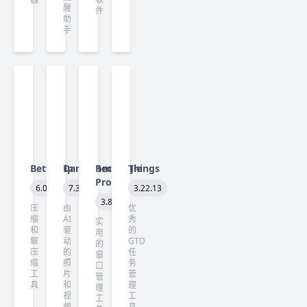
醒
件
助
手
Betterzip
Darkroom
Rectangle
Things
Pro
6.0.4
7.3
3.22.13
3.82
压
由
优
缩
AI
秀
实
和
驱
的
用
解
动
GTD
的
压
的
任
窗
缩
照
务
口
工
片
管
管
具
和
理
理
视
工
工
频
具