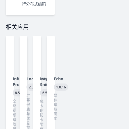
行分布式编码
相关应用
Infuse
LookAway
Little
Echo
Pro
Snitch
2.3.0
1.0.16
8.5
6.5
屏
媒
幕
体
全
强
健
播
能
大
康
放
视
的
与
历
频
防
休
史
播
火
息
放
墙
提
器
软