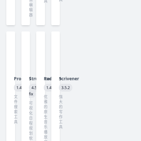
具
编
辑
器
ProFind
Structured
Radiccio
Scrivener
1.40
4.5.3
1.4.2
3.5.2
fix
文
优
强
件
雅
大
可
搜
的
的
视
索
原
写
化
工
生
作
日
具
音
工
程
乐
具
规
播
划
放
软