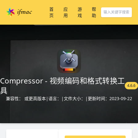
首
应
游
帮
页
用
戏
助
Compressor - 视频编码和格式转换工
4.6.6
具
兼容性： 或更高版本
|
语言：
|
文件大小：
|
更新时间：2023-09-22