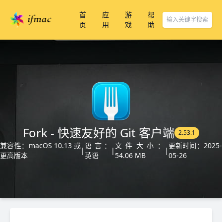
首
应
游
帮
页
用
戏
助
Fork - 快速友好的 Git 客户端
2.53.1
兼容性：macOS 10.13 或
语言：
文件大小：
更新时间：2025-
|
|
|
更高版本
英语
54.06 MB
05-26