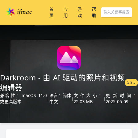
首
应
游
帮
页
用
戏
助
Darkroom - 由 AI 驱动的照片和视频
5.8.5
编辑器
兼容性：macOS 11.0
语言：简体
文件大小：
更新时间：
|
|
|
或更高版本
中文
22.03 MB
2025-05-09