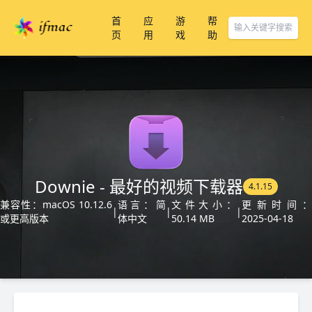
首
应
游
帮
页
用
戏
助
Downie - 最好的视频下载器
4.1.15
兼容性：macOS 10.12.6
语言：简
文件大小：
更新时间：
|
|
|
或更高版本
体中文
50.14 MB
2025-04-18