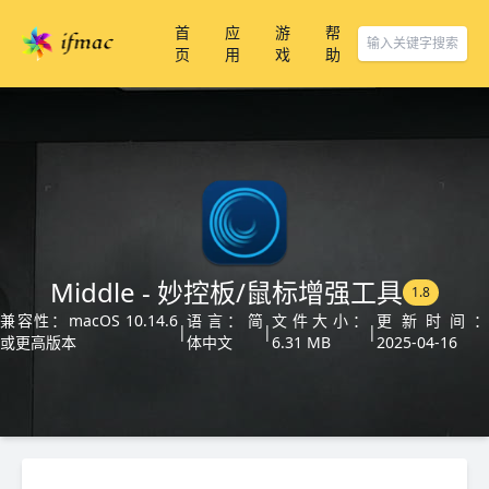
首
应
游
帮
页
用
戏
助
Middle - 妙控板/鼠标增强工具
1.8
兼容性：macOS 10.14.6
语言：简
文件大小：
更新时间：
|
|
|
或更高版本
体中文
6.31 MB
2025-04-16