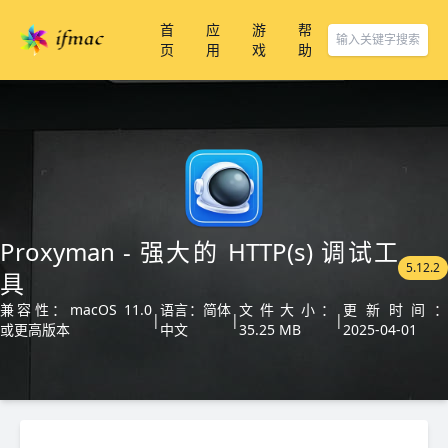
首
应
游
帮
页
用
戏
助
Proxyman - 强大的 HTTP(s) 调试工
5.12.2
具
兼容性：macOS 11.0
语言：简体
文件大小：
更新时间：
|
|
|
或更高版本
中文
35.25 MB
2025-04-01