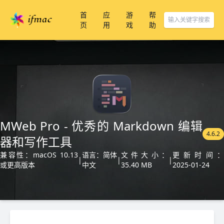
首
应
游
帮
页
用
戏
助
MWeb Pro - 优秀的 Markdown 编辑
4.6.2
器和写作工具
兼容性：macOS 10.13
语言：简体
文件大小：
更新时间
|
|
|
或更高版本
中文
35.40 MB
2025-01-24