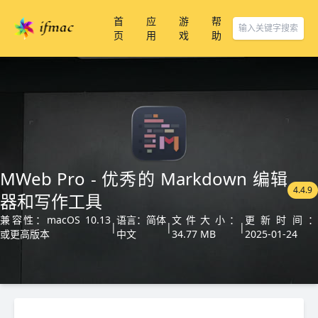
首
应
游
帮
页
用
戏
助
MWeb Pro - 优秀的 Markdown 编辑
4.4.9
器和写作工具
兼容性：macOS 10.13
语言：简体
文件大小：
更新时间
|
|
|
或更高版本
中文
34.77 MB
2025-01-24