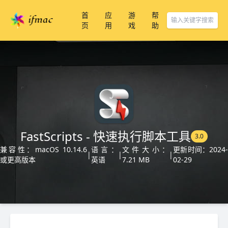
首
应
游
帮
页
用
戏
助
FastScripts - 快速执行脚本工具
3.0
兼容性：macOS 10.14.6
语言：
文件大小：
更新时间：2024
|
|
|
或更高版本
英语
7.21 MB
02-29