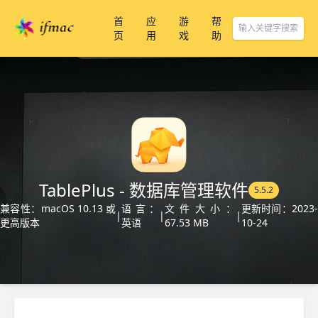
首
应
游
帮
页
用
戏
助
TablePlus - 数据库管理软件
5.5.2
兼容性：macOS 10.13 或
语言：
文件大小：
更新时间：2023-
|
|
|
更高版本
英语
67.53 MB
10-24