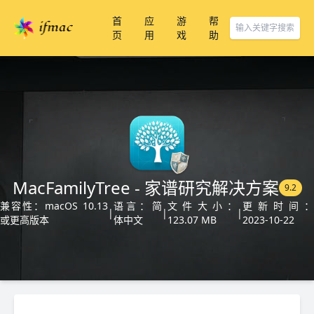
首
应
游
帮
页
用
戏
助
MacFamilyTree - 家谱研究解决方案
9.2
兼容性：macOS 10.13
语言：简
文件大小：
更新时间
|
|
|
或更高版本
体中文
123.07 MB
2023-10-22