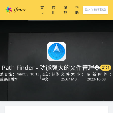
首
应
游
帮
页
用
戏
助
Path Finder - 功能强大的文件管理器
2154
兼容性：macOS 10.13
语言：简体
文件大小：
更新时间
|
|
|
或更高版本
中文
25.67 MB
2023-10-08