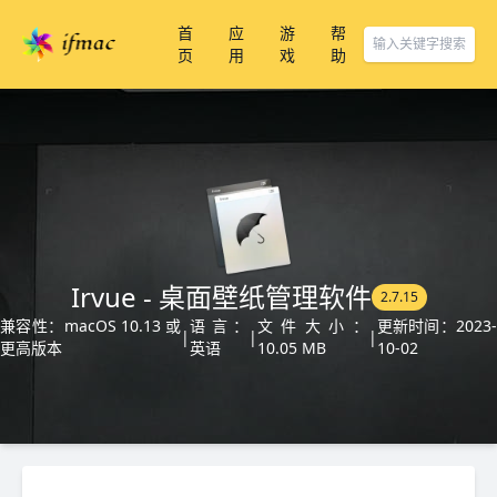
首
应
游
帮
页
用
戏
助
Irvue - 桌面壁纸管理软件
2.7.15
兼容性：macOS 10.13 或
语言：
文件大小：
更新时间：2023-
|
|
|
更高版本
英语
10.05 MB
10-02