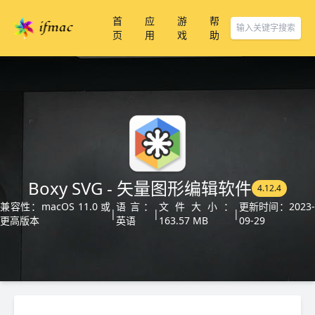
首
应
游
帮
页
用
戏
助
Boxy SVG - 矢量图形编辑软件
4.12.4
兼容性：macOS 11.0 或
语言：
文件大小：
更新时间：2023
|
|
|
更高版本
英语
163.57 MB
09-29