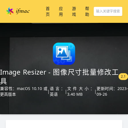
首
应
游
帮
页
用
戏
助
Image Resizer - 图像尺寸批量修改工
2.1
具
兼容性：macOS 10.10 或
语言：
文件大小：
更新时间：2023
|
|
|
更高版本
英语
3.40 MB
09-26