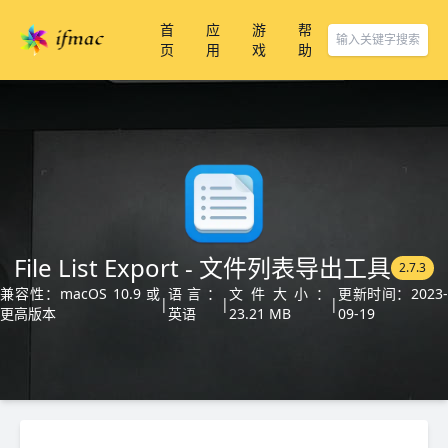
首
应
游
帮
页
用
戏
助
File List Export - 文件列表导出工具
2.7.3
兼容性：macOS 10.9 或
语言：
文件大小：
更新时间：2023
|
|
|
更高版本
英语
23.21 MB
09-19