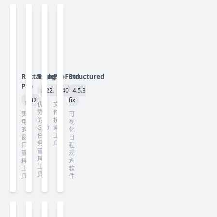
Rectangle
Things
ProFind
Structured
Pro
3.22.13
1.40
4.5.3
3.82
fix
优
文
秀
件
实
可
的
搜
用
视
GTD
索
的
化
任
工
窗
日
务
具
口
程
管
管
规
理
理
划
工
工
软
具
具
件