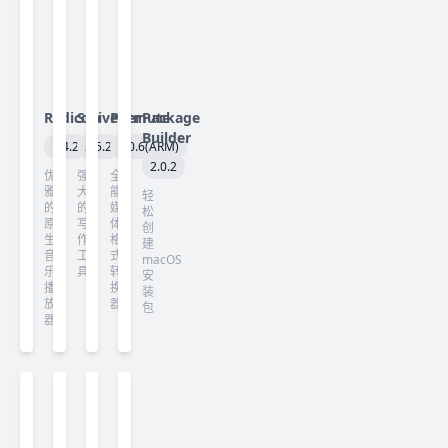
Radiccio
Scrivener
Permute
Package
Builder
1.4.2
3.5.2
4.0.6(ARM)
2.0.2
优
强
全
雅
大
能
轻
的
的
媒
松
原
写
体
创
生
作
格
建
音
工
式
macOS
乐
具
转
安
播
换
装
放
器
包
器