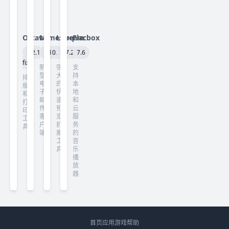
Octavo
Mimestream
Looq
Flacbox
1.2.1
1.10.6
1.7.2
7.6
fix
新
强
支
型
大
持
排
电
的
本
版
子
快
地
和
邮
速
和
打
件
预
云
印
客
览
服
工
户
扩
务
具
端
展
的
工
音
具
乐
播
放
器
首页
应用
游戏
帮助