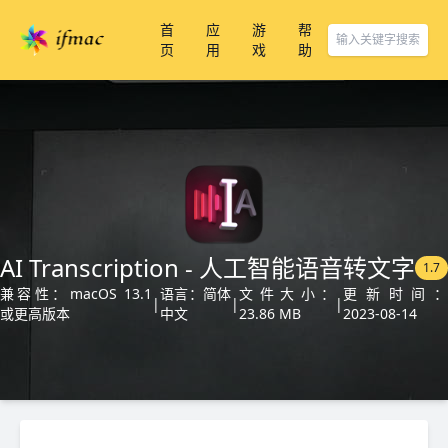
首
应
游
帮
页
用
戏
助
AI Transcription - 人工智能语音转文字
1.7
兼容性：macOS 13.1
语言：简体
文件大小：
更新时间：
|
|
|
或更高版本
中文
23.86 MB
2023-08-14