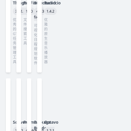
Things
ProFind
Structured
Radiccio
3.22.13
1.40
4.5.3
1.4.2
fix
优
文
优
秀
件
雅
可
的
搜
的
视
GTD
索
原
化
任
工
生
日
务
具
音
程
管
乐
规
理
播
划
工
放
软
具
器
件
Scrivener
Permute
Package
Octavo
Builder
3.5.2
4.0.6(ARM)
1.2.1