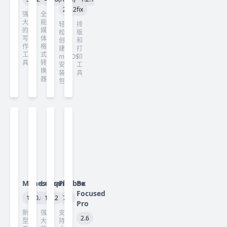
2.0.2
fix
强
全
大
能
轻
排
的
媒
松
版
写
体
创
和
作
格
建
打
工
式
macOS
印
具
转
安
工
换
装
具
器
包
Mimestream
Looq
Flacbox
Be
Focused
1.10.6
1.7.2
7.6
Pro
新
强
支
2.6
型
大
持