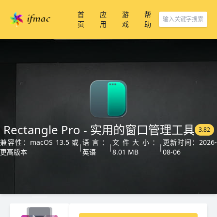
首
应
游
帮
页
用
戏
助
Rectangle Pro - 实用的窗口管理工具
3.82
兼容性：macOS 13.5 或
语言：
文件大小：
更新时间：2026-
|
|
|
更高版本
英语
8.01 MB
08-06