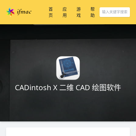
首
应
游
帮
页
用
戏
助
CADintosh X 二维 CAD 绘图软件