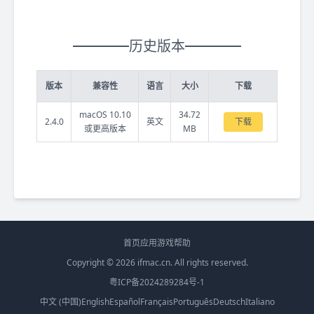
历史版本
版本
兼容性
语言
大小
下载
macOS 10.10
34.72
2.4.0
英文
下载
或更高版本
MB
首页
应用
游戏
帮助
Copyright © 2026
ifmac.cn
. All rights reserved.
粤ICP备2024289284号-1
中文 (中国)
English
Español
Français
Português
Deutsch
Italiano